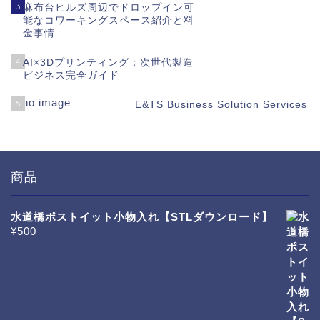
3
麻布台ヒルズ周辺でドロップイン可
能なコワーキングスペース紹介と料
金事情
4
AI×3Dプリンティング：次世代製造
ビジネス完全ガイド
5
E&TS Business Solution Services
商品
水道橋ポストイット小物入れ【STLダウンロード】
¥
500