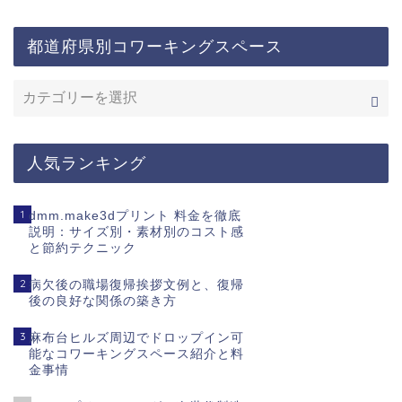
都道府県別コワーキングスペース
人気ランキング
1
dmm.make3dプリント 料金を徹底
説明：サイズ別・素材別のコスト感
と節約テクニック
2
病欠後の職場復帰挨拶文例と、復帰
後の良好な関係の築き方
3
麻布台ヒルズ周辺でドロップイン可
能なコワーキングスペース紹介と料
金事情