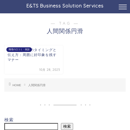
E&TS Business Solution Services
― TAG ―
人間関係円滑
職場入籍報告のタイミングと
職場の口コミ・雑談
伝え方：周囲に好印象を残す
マナー
10月 28, 2025
HOME
人間関係円滑
検索
検索