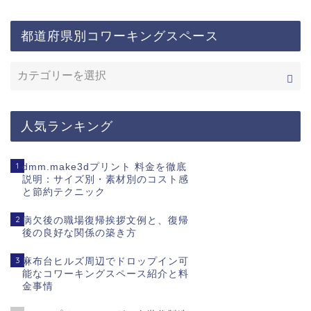
都道府県別コワーキングスペース
人気ランキング
1
dmm.make3dプリント 料金を徹底
説明：サイズ別・素材別のコスト感
と節約テクニック
2
病欠後の職場復帰挨拶文例と、復帰
後の良好な関係の築き方
3
麻布台ヒルズ周辺でドロップイン可
能なコワーキングスペース紹介と料
金事情