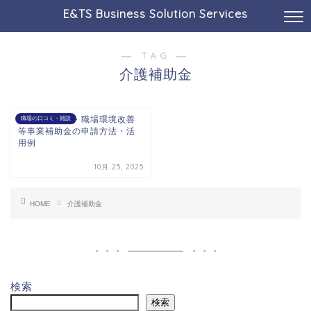
E&TS Business Solution Services
― TAG ―
介護補助金
介護人材確保・職場環境改善
職場の口コミ・雑談
等事業補助金の申請方法・活
用例
10月 25, 2025
HOME
介護補助金
検索
検索