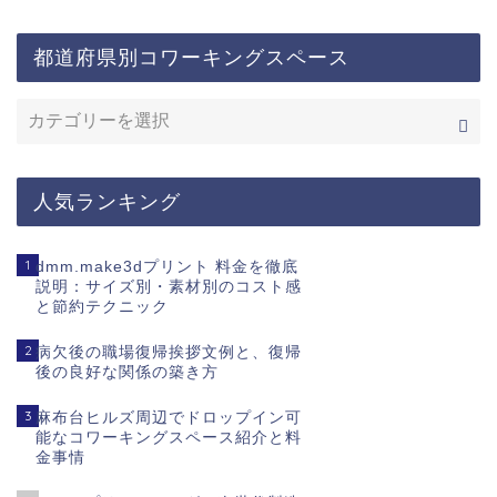
都道府県別コワーキングスペース
人気ランキング
1
dmm.make3dプリント 料金を徹底
説明：サイズ別・素材別のコスト感
と節約テクニック
2
病欠後の職場復帰挨拶文例と、復帰
後の良好な関係の築き方
3
麻布台ヒルズ周辺でドロップイン可
能なコワーキングスペース紹介と料
金事情