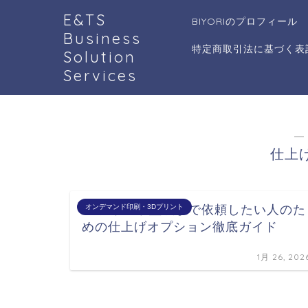
E&TS
BIYORIのプロフィール
Business
特定商取引法に基づく表
Solution
Services
―
仕上
3dプリント塗装まで依頼したい人のた
オンデマンド印刷・3Dプリント
めの仕上げオプション徹底ガイド
1月 26, 202