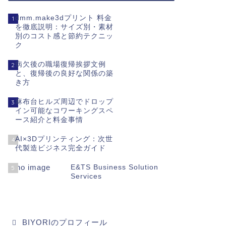
dmm.make3dプリント 料金
1
を徹底説明：サイズ別・素材
別のコスト感と節約テクニッ
ク
病欠後の職場復帰挨拶文例
2
と、復帰後の良好な関係の築
き方
麻布台ヒルズ周辺でドロップ
3
イン可能なコワーキングスペ
ース紹介と料金事情
AI×3Dプリンティング：次世
4
代製造ビジネス完全ガイド
E&TS Business Solution
5
Services
BIYORIのプロフィール