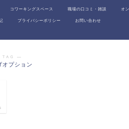
コワーキングスペース
職場の口コミ・雑談
オ
記
プライバシーポリシー
お問い合わせ
 TAG ―
げオプション
6