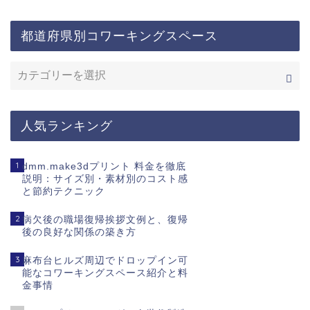
都道府県別コワーキングスペース
人気ランキング
1
dmm.make3dプリント 料金を徹底
説明：サイズ別・素材別のコスト感
と節約テクニック
2
病欠後の職場復帰挨拶文例と、復帰
後の良好な関係の築き方
3
麻布台ヒルズ周辺でドロップイン可
能なコワーキングスペース紹介と料
金事情