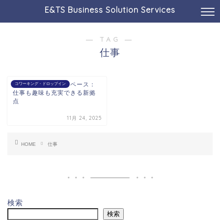
E&TS Business Solution Services
― TAG ―
仕事
高松コワーキングスペース：
コワーキング・ドロップイン
仕事も趣味も充実できる新拠
点
11月 24, 2025
HOME
仕事
検索
検索