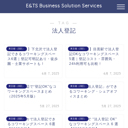
E&TS Business Solution Services
― TAG ―
法人登記
【2025年版】下北沢で法人登
【2025年版】目黒駅で法人登
東京都（23区）
東京都（23区）
記できるコワーキングスペー
記OKなコワーキングスペース
ス6選｜登記可明記あり・徒歩
5選｜登記コスト・雰囲気・
圏・士業サポートも！
24h利用可も比較！
6月 7, 2025
6月 7, 2025
六本木駅周辺で“登記OK”なコ
中野駅で「法人登記」ができ
東京都（23区）
東京都（23区）
ワーキングスペースまとめ
るコワーキング・シェアオフ
（2025年5月版）
ィスまとめ
5月 27, 2025
5月 27, 2025
秋葉原駅チカで法人登記でき
上野駅周辺で “法人登記 OK”
東京都（23区）
東京都（23区）
るコワーキングスペース 6選
なコワーキングスペース 6 選