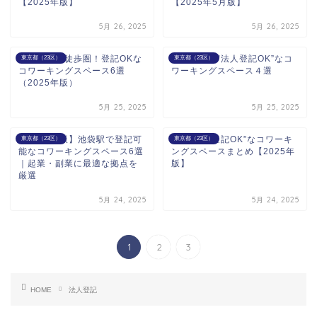
【2025年版】
【2025年5月版】
5月 26, 2025
5月 26, 2025
東京駅から徒歩圏！登記OKな
🚀品川駅で“法人登記OK”なコ
東京都（23区）
東京都（23区）
コワーキングスペース6選
ワーキングスペース４選
（2025年版）
5月 25, 2025
5月 25, 2025
【2025年版】池袋駅で登記可
新宿駅で“登記OK”なコワーキ
東京都（23区）
東京都（23区）
能なコワーキングスペース6選
ングスペースまとめ【2025年
｜起業・副業に最適な拠点を
版】
厳選
5月 24, 2025
5月 24, 2025
1
2
3
HOME
法人登記