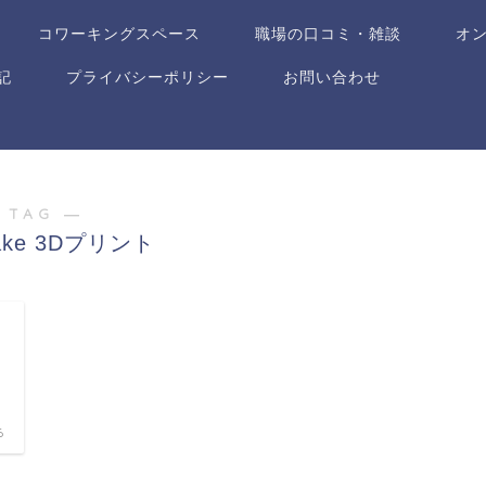
コワーキングスペース
職場の口コミ・雑談
オ
記
プライバシーポリシー
お問い合わせ
 TAG ―
ake 3Dプリント
6