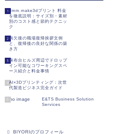
dmm.make3dプリント 料金
1
を徹底説明：サイズ別・素材
別のコスト感と節約テクニッ
ク
病欠後の職場復帰挨拶文例
2
と、復帰後の良好な関係の築
き方
麻布台ヒルズ周辺でドロップ
3
イン可能なコワーキングスペ
ース紹介と料金事情
AI×3Dプリンティング：次世
4
代製造ビジネス完全ガイド
E&TS Business Solution
5
Services
BIYORIのプロフィール