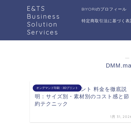
E&TS
BIYORIのプロフィール
Business
特定商取引法に基づく表
Solution
Services
―
DMM.m
dmm.make3dプリント 料金を徹底説
オンデマンド印刷・3Dプリント
明：サイズ別・素材別のコスト感と節
約テクニック
1月 31, 202